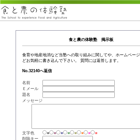
食と農の体験塾 掲示板
食育や地産地消など当塾への取り組みに関してや、ホームページ
どお気軽に書き込んで下さい。 質問には返答します。
No.32140へ返信
名前
Ｅメール
題名
メッセージ
文字色
■
■
■
■
■
■
■
■
削除キー