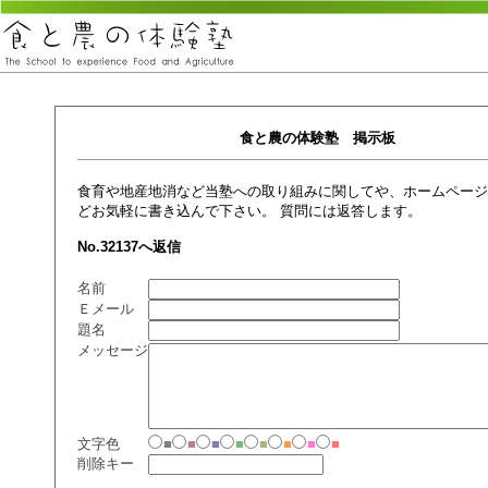
食と農の体験塾 掲示板
食育や地産地消など当塾への取り組みに関してや、ホームページ
どお気軽に書き込んで下さい。 質問には返答します。
No.32137へ返信
名前
Ｅメール
題名
メッセージ
文字色
■
■
■
■
■
■
■
■
削除キー